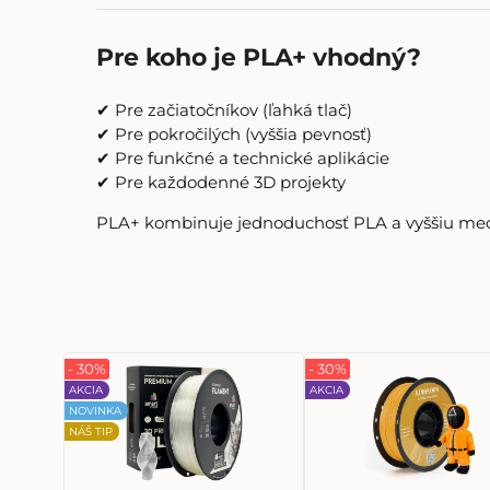
Pre koho je PLA+ vhodný?
✔ Pre začiatočníkov (ľahká tlač)
✔ Pre pokročilých (vyššia pevnosť)
✔ Pre funkčné a technické aplikácie
✔ Pre každodenné 3D projekty
PLA+ kombinuje jednoduchosť PLA a vyššiu mech
- 30%
- 30%
AKCIA
AKCIA
NOVINKA
NÁŠ TIP