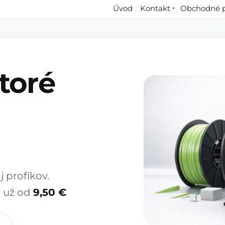
Úvod
Kontakt
Obchodné 
toré
 profíkov.
✓ už od
9,50 €