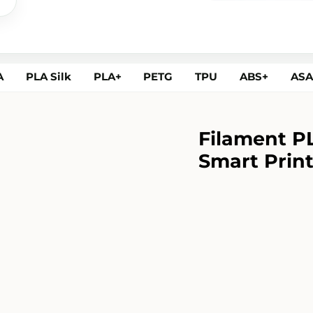
l
A
PLA Silk
PLA+
PETG
TPU
ABS+
AS
Filament P
Smart Print