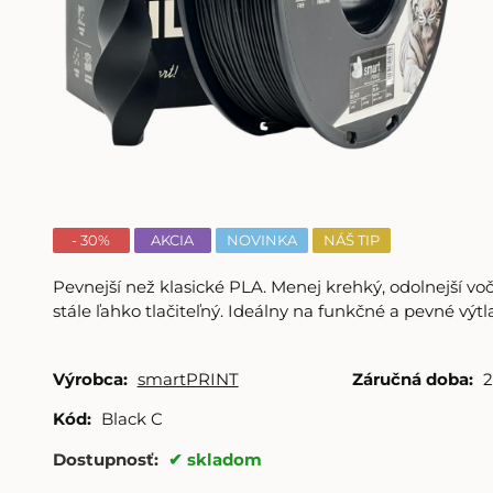
- 30%
AKCIA
NOVINKA
NÁŠ TIP
Pevnejší než klasické PLA. Menej krehký, odolnejší voč
stále ľahko tlačiteľný. Ideálny na funkčné a pevné výtl
Výrobca:
smartPRINT
Záručná doba:
2
Kód:
Black C
Dostupnosť:
skladom