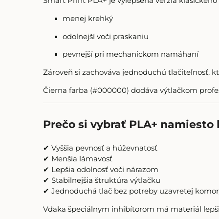
Smart Print PLA+ je vylepšená verzia klasickéh
menej krehký
odolnejší voči praskaniu
pevnejší pri mechanickom namáhaní
Zároveň si zachováva jednoduchú tlačiteľnosť, kt
Čierna farba (#000000) dodáva výtlačkom profesi
Prečo si vybrať PLA+ namiesto
✔ Vyššia pevnosť a húževnatosť
✔ Menšia lámavosť
✔ Lepšia odolnosť voči nárazom
✔ Stabilnejšia štruktúra výtlačku
✔ Jednoduchá tlač bez potreby uzavretej komor
Vďaka špeciálnym inhibítorom má materiál lepšiu