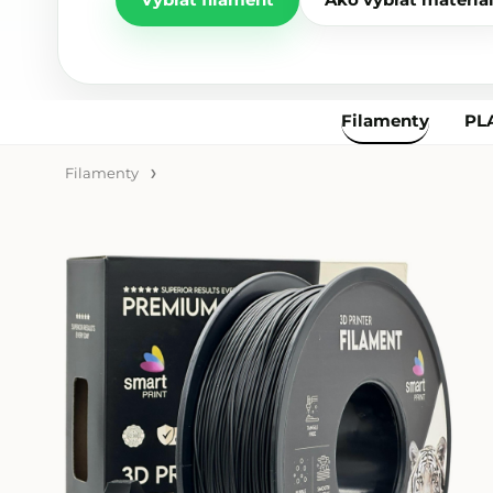
Vybrať filament
Ako vybrať materiá
Filamenty
PL
Filamenty