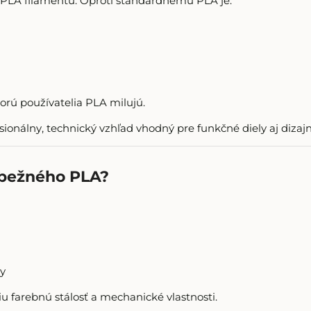
o PLA filamentu. Oproti štandardnému PLA je:
orú používatelia PLA milujú.
onálny, technický vzhľad vhodný pre funkčné diely aj dizajn
 bežného PLA?
y
 farebnú stálosť a mechanické vlastnosti.