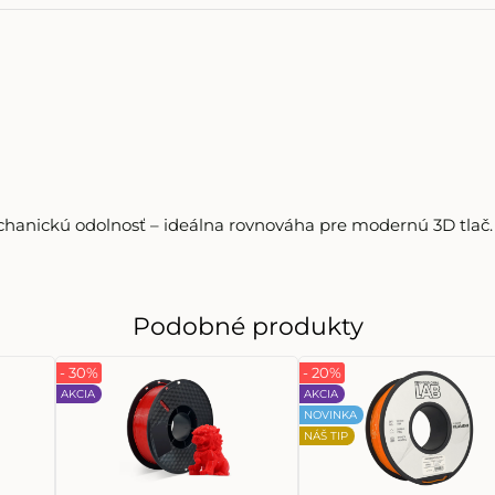
anickú odolnosť – ideálna rovnováha pre modernú 3D tlač.
Podobné produkty
- 30%
- 20%
AKCIA
AKCIA
NOVINKA
NÁŠ TIP