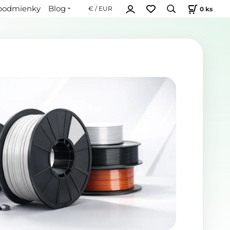
podmienky
Blog
0
ks
€ / EUR