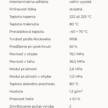
Interlaminárna adhézia
veľmi vysoká
Priľnavosť lôžka
stredná
Teplota topenia
222 až 225 °C
Teplota mäknutia
80 °C
Prevádzková teplota
-40 + 70 °C
Tvrdosť podľa Rockwella
R106
Predĺženie pri pretrhnutí
50 %
Pevnosť v ohybe
76,1 MPa
Pevnosť v ťahu
36,5 MPa
Modul pružnosti
2,6 HPa
Modul pružnosti v ohybe
1,12 HPa
Teplota skleného prechodu
80 °C
Hustota
1,3 g/m³
Presnosť tlače
± 0,1 %
Zmršťovanie počas výroby
č