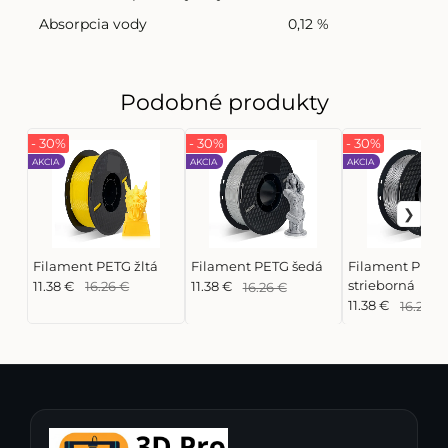
Absorpcia vody
0,12 %
Podobné produkty
- 30%
- 30%
- 30%
AKCIA
AKCIA
AKCIA
Filament PETG žltá
Filament PETG šedá
Filament PETG
strieborná
11.38 €
16.26 €
11.38 €
16.26 €
11.38 €
16.26 €