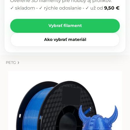
Overené 3D filamenty pre hobby aj profíkov.
✓ skladom • ✓ rýchle odoslanie • ✓ už od
9,50 €
Vybrať filament
Ako vybrať materiál
PETG