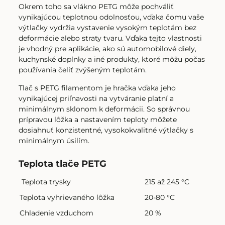
Okrem toho sa vlákno PETG môže pochváliť
vynikajúcou teplotnou odolnosťou, vďaka čomu vaše
výtlačky vydržia vystavenie vysokým teplotám bez
deformácie alebo straty tvaru. Vďaka tejto vlastnosti
je vhodný pre aplikácie, ako sú automobilové diely,
kuchynské doplnky a iné produkty, ktoré môžu počas
používania čeliť zvýšeným teplotám.
Tlač s PETG filamentom je hračka vďaka jeho
vynikajúcej priľnavosti na vytváranie platní a
minimálnym sklonom k ​​deformácii. So správnou
prípravou lôžka a nastavením teploty môžete
dosiahnuť konzistentné, vysokokvalitné výtlačky s
minimálnym úsilím.
Teplota tlače PETG
Teplota trysky
215 až 245 °C
Teplota vyhrievaného lôžka
20-80 °C
Chladenie vzduchom
20 %