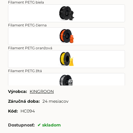
Filament PETG biela
Filament PETG čierna
Filament PETG oranžová
Filament PETG žltá
Výrobca:
KINGROON
Filament PETG strieborná
Záručná doba:
24 mesiacov
Kód:
HC094
Filament PETG zelená
Dostupnosť:
skladom