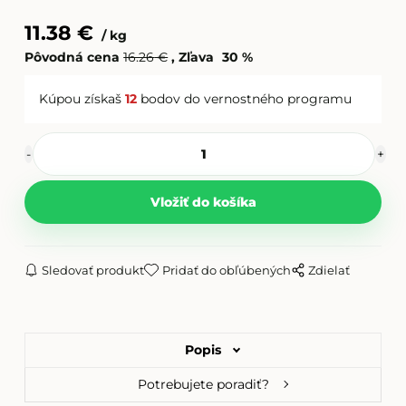
Filament PETG šedá
11.38
€
kg
Pôvodná cena
16.26
€
Zľava
30
%
Filament PETG modrá
Kúpou získaš
12
bodov do vernostného programu
Filament PETG červená
Sledovať produkt
Pridať do obľúbených
Zdielať
Popis
Potrebujete poradiť?