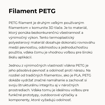
Filament PETG
PETG filament je druhým veľkým používaným
filamentom v komunite 3D tlače. Je to materiál,
ktorý ponúka bezkonkurenčnú všestrannosť a
výnimočný výkon. Tento termoplastický
polyesterový materiál dosahuje dokonalú rovnováhu
medzi pevnosťou, odolnosťou a jednoduchosťou
použitia, vďaka čomu je vhodnou voľbou pre širokú
škálu aplikácií.
Jednou z výnimočných vlastností vlákna PETG je
jeho pôsobivá pevnosť a odolnosť proti nárazu. Na
rozdiel od tradičných filamentov, ako je PLA, PETG
dokáže vydržať značné namáhanie a zachovať si
svoju štrukturálnu integritu aj v náročných
prostrediach. Vďaka tomu je ideálnou voľbou pre
funkčné prototypy, outdoorové výtlačky a
komponenty, ktoré vyžadujú odolnosť.