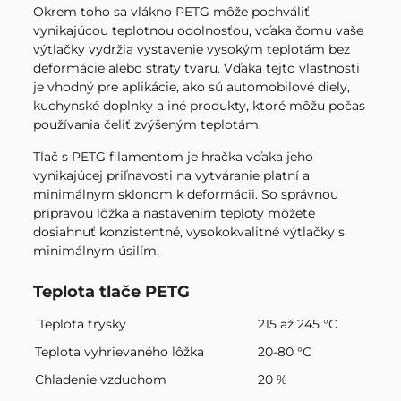
Okrem toho sa vlákno PETG môže pochváliť
vynikajúcou teplotnou odolnosťou, vďaka čomu vaše
výtlačky vydržia vystavenie vysokým teplotám bez
deformácie alebo straty tvaru. Vďaka tejto vlastnosti
je vhodný pre aplikácie, ako sú automobilové diely,
kuchynské doplnky a iné produkty, ktoré môžu počas
používania čeliť zvýšeným teplotám.
Tlač s PETG filamentom je hračka vďaka jeho
vynikajúcej priľnavosti na vytváranie platní a
minimálnym sklonom k ​​deformácii. So správnou
prípravou lôžka a nastavením teploty môžete
dosiahnuť konzistentné, vysokokvalitné výtlačky s
minimálnym úsilím.
Teplota tlače PETG
Teplota trysky
215 až 245 °C
Teplota vyhrievaného lôžka
20-80 °C
Chladenie vzduchom
20 %