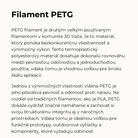
Filament PETG
PETG filament je druhým veľkým používaným
filamentom v komunite 3D tlače. Je to materiál,
ktorý ponúka bezkonkurenčnú všestrannosť a
výnimočný výkon. Tento termoplastický
polyesterový materiál dosahuje dokonalú rovnováhu
medzi pevnosťou, odolnosťou a jednoduchosťou
použitia, vďaka čomu je vhodnou voľbou pre širokú
škálu aplikácií.
Jednou z výnimočných vlastností vlákna PETG je
jeho pôsobivá pevnosť a odolnosť proti nárazu. Na
rozdiel od tradičných filamentov, ako je PLA, PETG
dokáže vydržať značné namáhanie a zachovať si
svoju štrukturálnu integritu aj v náročných
prostrediach. Vďaka tomu je ideálnou voľbou pre
funkčné prototypy, outdoorové výtlačky a
komponenty, ktoré vyžadujú odolnosť.