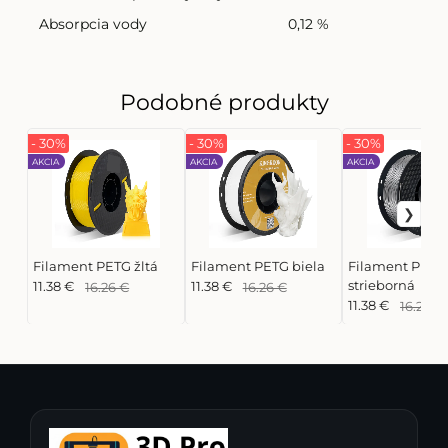
Absorpcia vody
0,12 %
Podobné produkty
- 30%
- 30%
- 30%
AKCIA
AKCIA
AKCIA
Filament PETG žltá
Filament PETG biela
Filament PETG
strieborná
11.38 €
16.26 €
11.38 €
16.26 €
11.38 €
16.26 €