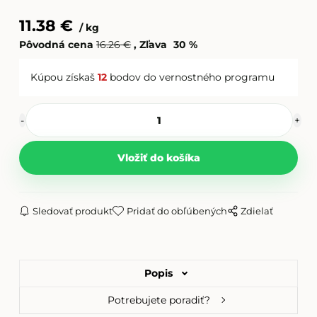
Filament PETG šedá
11.38
€
kg
Pôvodná cena
16.26
€
Zľava
30
%
Filament PETG modrá
Kúpou získaš
12
bodov do vernostného programu
Filament PETG červená
Sledovať produkt
Pridať do obľúbených
Zdielať
Popis
Potrebujete poradiť?