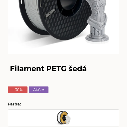
Filament PETG šedá
- 30%
AKCIA
Farba
: