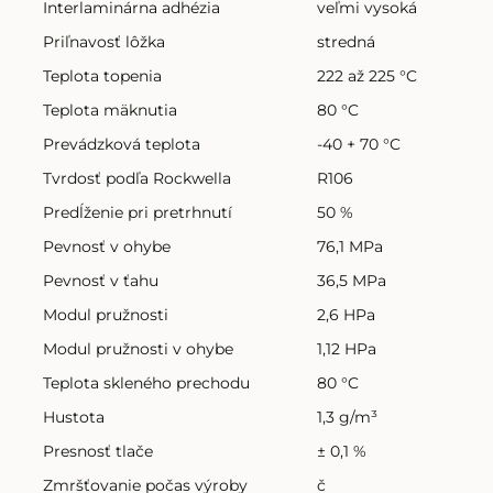
Interlaminárna adhézia
veľmi vysoká
Priľnavosť lôžka
stredná
Teplota topenia
222 až 225 °C
Teplota mäknutia
80 °C
Prevádzková teplota
-40 + 70 °C
Tvrdosť podľa Rockwella
R106
Predĺženie pri pretrhnutí
50 %
Pevnosť v ohybe
76,1 MPa
Pevnosť v ťahu
36,5 MPa
Modul pružnosti
2,6 HPa
Modul pružnosti v ohybe
1,12 HPa
Teplota skleného prechodu
80 °C
Hustota
1,3 g/m³
Presnosť tlače
± 0,1 %
Zmršťovanie počas výroby
č