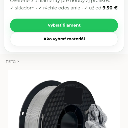
Overené 3D filamenty pre hobby aj profíkov.
✓ skladom • ✓ rýchle odoslanie • ✓ už od
9,50 €
Vybrať filament
Ako vybrať materiál
PETG