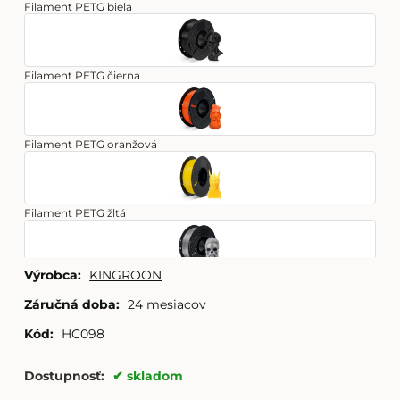
Filament PETG biela
Filament PETG čierna
Filament PETG oranžová
Filament PETG žltá
Výrobca:
KINGROON
Filament PETG strieborná
Záručná doba:
24 mesiacov
Kód:
HC098
Filament PETG zelená
Dostupnosť:
skladom