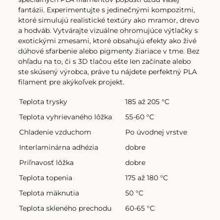
fantázii. Experimentujte s jedinečnými kompozitmi,
ktoré simulujú realistické textúry ako mramor, drevo
Filament PLA žltá
a hodváb. Vytvárajte vizuálne ohromujúce výtlačky s
exotickými zmesami, ktoré obsahujú efekty ako živé
dúhové sfarbenie alebo pigmenty žiariace v tme. Bez
ohľadu na to, či s 3D tlačou ešte len začínate alebo
Filament PLA žltá
ste skúsený výrobca, práve tu nájdete perfektný PLA
filament pre akýkoľvek projekt.
Filament PLA META biely 1.75mm | Prof. Lab 1kg
Teplota trysky
185 až 205 °C
Teplota vyhrievaného lôžka
55-60 °C
Chladenie vzduchom
Po úvodnej vrstve
Filament PLA Wood orech tmavý 1.75mm | Smart Print 1kg
Interlaminárna adhézia
dobre
Priľnavosť lôžka
dobre
Filament PLA META modrý 1.75mm | smartPRINT 1kg
Teplota topenia
175 až 180 °C
Teplota mäknutia
50 °C
Teplota skleného prechodu
60-65 °C
Filament PLA transparentný 1.75mm | Prof. Lab 1kg