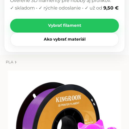
Overené 3D filamenty pre hobby aj profíkov.
✓ skladom • ✓ rýchle odoslanie • ✓ už od
9,50 €
Vybrať filament
Ako vybrať materiál
PLA