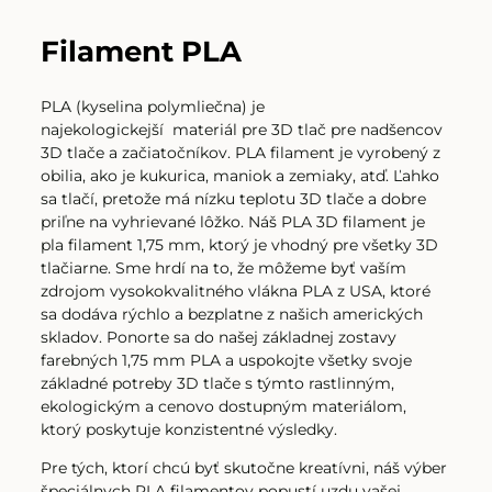
Filament PLA červená
Filament PLA
PLA (kyselina polymliečna) je
Filament PLA čierna
najekologickejší
materiál pre 3D tlač
pre nadšencov
3D tlače a začiatočníkov. PLA filament je vyrobený z
obilia, ako je kukurica, maniok a zemiaky, atď. Ľahko
sa tlačí, pretože má nízku teplotu 3D tlače a dobre
Filament PLA čierna HC
priľne na vyhrievané lôžko. Náš PLA 3D filament je
pla filament 1,75 mm, ktorý je vhodný pre všetky 3D
tlačiarne. Sme hrdí na to, že môžeme byť vaším
zdrojom vysokokvalitného vlákna PLA z USA, ktoré
Filament PLA čierna matná
sa dodáva rýchlo a bezplatne z našich amerických
skladov. Ponorte sa do našej základnej zostavy
farebných 1,75 mm PLA a uspokojte všetky svoje
Filament PLA šedá
základné potreby 3D tlače s týmto rastlinným,
ekologickým a cenovo dostupným materiálom,
ktorý poskytuje konzistentné výsledky.
Filament PLA šedá
Pre tých, ktorí chcú byť skutočne kreatívni, náš výber
špeciálnych PLA filamentov popustí uzdu vašej