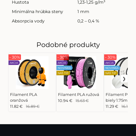
Hustota
1,23-1,25 g/m³
Minimálna hrúbka steny
1 mm
Absorpcia vody
0,2 – 0,4 %
Podobné produkty
- 30%
- 30%
- 30%
AKCIA
AKCIA
AKCIA
NOVINKA
NOVINKA
NÁŠ TIP
NÁŠ TIP
Filament PLA
Filament PLA ružová
Filament PLA 
oranžová
biely 1.75mm | 
10.94 €
15.63 €
Lab 1kg
11.82 €
16.89 €
11.29 €
16.13 €