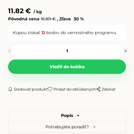
Filament PLA strieborná
11.82
€
kg
Pôvodná cena
16.89
€
Zľava
30
%
Filament PLA svietiaca zelená
Kúpou získaš
12
bodov do vernostného programu
Filament PLA telová
Filament PLA transparentná
Sledovať produkt
Pridať do obľúbených
Zdielať
Filament PLA zelená
Popis
Filament PLA červená
Potrebujete poradiť?