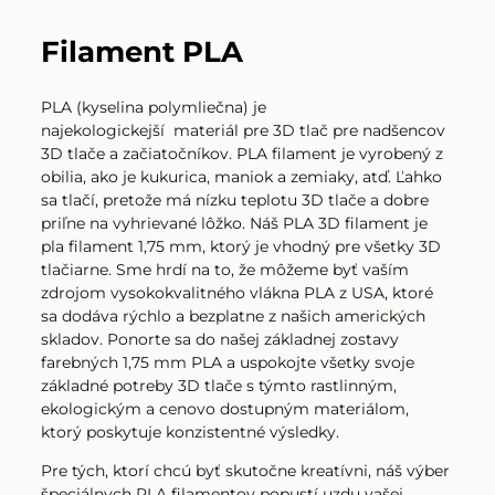
Filament PLA červená
Filament PLA
PLA (kyselina polymliečna) je
Filament PLA čierna
najekologickejší
materiál pre 3D tlač
pre nadšencov
3D tlače a začiatočníkov. PLA filament je vyrobený z
obilia, ako je kukurica, maniok a zemiaky, atď. Ľahko
sa tlačí, pretože má nízku teplotu 3D tlače a dobre
Filament PLA čierna HC
priľne na vyhrievané lôžko. Náš PLA 3D filament je
pla filament 1,75 mm, ktorý je vhodný pre všetky 3D
tlačiarne. Sme hrdí na to, že môžeme byť vaším
zdrojom vysokokvalitného vlákna PLA z USA, ktoré
Filament PLA čierna matná
sa dodáva rýchlo a bezplatne z našich amerických
skladov. Ponorte sa do našej základnej zostavy
farebných 1,75 mm PLA a uspokojte všetky svoje
Filament PLA šedá
základné potreby 3D tlače s týmto rastlinným,
ekologickým a cenovo dostupným materiálom,
ktorý poskytuje konzistentné výsledky.
Filament PLA šedá
Pre tých, ktorí chcú byť skutočne kreatívni, náš výber
špeciálnych PLA filamentov popustí uzdu vašej