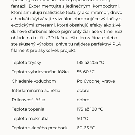
fantázii. Experimentujte s jedinečnými kompozitmi,
ktoré simulujú realistické textúry ako mramor, drevo
Filament PLA žltá
a hodváb. Vytvárajte vizuálne ohromujúce výtlačky s
exotickými zmesami, ktoré obsahujú efekty ako živé
dúhové sfarbenie alebo pigmenty žiariace v tme. Bez
ohľadu na to, či s 3D tlačou ešte len začínate alebo
Filament PLA žltá
ste skúsený výrobca, práve tu nájdete perfektný PLA
filament pre akýkoľvek projekt.
Filament PLA META biely 1.75mm | Prof. Lab 1kg
Teplota trysky
185 až 205 °C
Teplota vyhrievaného lôžka
55-60 °C
Chladenie vzduchom
Po úvodnej vrstve
Filament PLA Wood orech tmavý 1.75mm | Smart Print 1kg
Interlaminárna adhézia
dobre
Priľnavosť lôžka
dobre
Filament PLA META modrý 1.75mm | smartPRINT 1kg
Teplota topenia
175 až 180 °C
Teplota mäknutia
50 °C
Teplota skleného prechodu
60-65 °C
Filament PLA transparentný 1.75mm | Prof. Lab 1kg