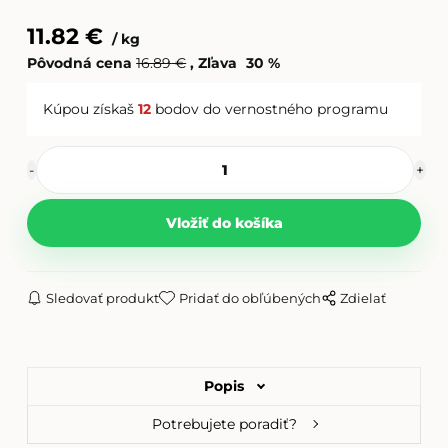
Filament PLA strieborná
11.82
€
kg
Pôvodná cena
16.89
€
Zľava
30
%
Filament PLA svietiaca zelená
Kúpou získaš
12
bodov do vernostného programu
Filament PLA telová
Filament PLA transparentná
Sledovať produkt
Pridať do obľúbených
Zdielať
Filament PLA zelená
Popis
Filament PLA červená
Potrebujete poradiť?