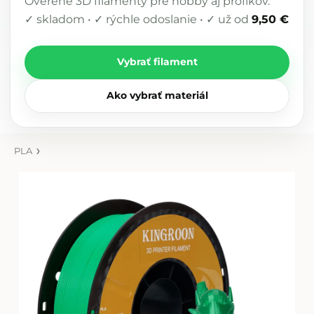
Overené 3D filamenty pre hobby aj profíkov.
✓ skladom • ✓ rýchle odoslanie • ✓ už od
9,50 €
Vybrať filament
Ako vybrať materiál
PLA