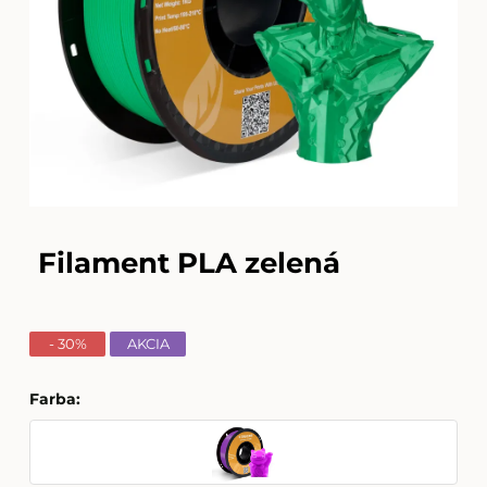
Filament PLA zelená
- 30%
AKCIA
Farba
: